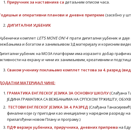
Приручник за наставнике са
детаљним описом часa.
Годишњи и оперативни планови и дневне припреме
(засебно у шт
ДИГИТАЛНИ УЏБЕНИК
Уџбенички комплет
LET
’
S
MOVE
ON
! 4
прати дигитални уџбеник и даје
вежбањима и богатом и занимљивом 3Д материјалу и корисним виде
Дигитални уџбеник на МОЗА платформи има изразито добар графички
активности на екрану и чини их занимљивим, креативним и подстица
Сваком ученику поклањамо комплет тестова за 4. разред (вид
ДОДАТНИ МАТЕРИЈАЛ ЧИНЕ:
ГРАМАТИКА ЕНГЛЕСКОГ ЈЕЗИКА ЗА ОСНОВНУ ШКОЛУ (
Слађана Т
ЈЕДИНА ГРАМАТИКА СА ВЕЖБАЊИМА НА СРПСКОМ ТРЖИШТУ, ОБУХВ
ТЕСТОВИ ЕНГЛЕСКОГ ЈЕЗИКА ЗА 4. РАЗРЕД
(Слађана Танасијевић)
финални који су пригодни као иницијални у наредном разреду на
прилагођени новом Плану и програму.)
ПДФ верзије уџбеника, приручника, дневних припрема
на Еду