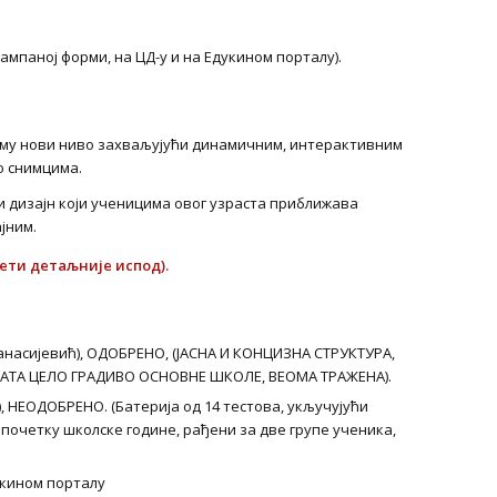
ампаној форми, на ЦД-у и на Едукином порталу).
 му нови ниво захваљујући динамичним, интерактивним
о снимцима.
 дизајн који ученицима овог узраста приближава
јним.
ети детаљније испод).
анасијевић), ОДОБРЕНО, (ЈАСНА И КОНЦИЗНА СТРУКТУРА,
АТА ЦЕЛО ГРАДИВО ОСНОВНЕ ШКОЛЕ, ВЕОМА ТРАЖЕНА).
, НЕОДОБРЕНО. (Батерија од 14 тестова, укључујући
 почетку школске године, рађени за две групе ученика,
кином порталу