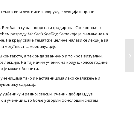
 тематски и лексички заокружује лекција и прави
ка. Вежбања су разноврсна и градирана. Спеловање се
рећем разреду
Mr
Can
’
s
Spelling
Game
која је снимљена на
е. На крају сваке тематске целине налази се лекција за
а и могућност самоевалуације.
 контексту, а тек онда званично и то кроз визуелни,
ке лекције. На тај начин ученик на крају школске године
ко је може обновити.
о ученицима тако и наставницима лако сналажење и
зумевању садржаја.
 уџбенику и радној свесци. Ученик добија ЦД уз
о би ученици што боље усвојили фонолошки систем