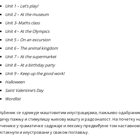
Unit 1 – Let’s play!
Unit 2 – At the museum
Unit 3- Maths class
Unit 4 – At the Olympics
Unit 5 – On an excursion
Unit 6 – The animal kingdom
Unit 7 – At the supermarket
Unit 8 – At a birthday party
Unit 9 – Keep up the good work!
Halloween
Saint Valentine’s Day
Wordlist
Уџбеник се одликује маштовитим илустрацијама, пажљиво одабрани
дечју пажњу и стимулишу њихову машту и радозналост. На почетку на
ученике у граматичке садржаје и лексику предвиђене том наставном ј
истакнуги и илустровани у сваком поглављу.