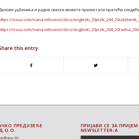
Делове уџбеника и радне свеске можете прелистати пратећи следећ
https://issuu.com/ivana.milosevic/docs/engleski_20jezik_204_20udzbenik
https://issuu.com/ivana.milosevic/docs/engleski_20jezik_204_20radna_20
Share this entry
АЧКО ПРЕДУЗЕЋЕ
ПРИЈАВИ СЕ ЗА ПРИЈЕМ
Д.О.О.
NEWSLETTER-A
Ноћаја 10