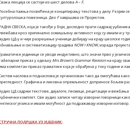
Свака лекција се састоји из шест делова
A
–
F
.
Посебна пажња посвећена је конципирању текстова у делу
F
којим се
културолошка повезница. Део
F
завршава се Пројектом.
РАДНА СВЕСКА, која је такође у боји, доследно прати садржај уџбени
увежбава кроз оригинално осмишљену активност коју су имали и у т
аудио ЦД-у и чије разрешење ученици добијају на крају школске годин
обнављање и систематизацију градива
NOW
I
KNOW
, израда пројект
Граматичке јединице се уводе индуктивно, што значи прво у језичком
табеларни приказ у одељку
Mrs Brown’s Grammar Revision
на крају сва
има комплетан приказ граматике која је обрађена у току године и ла
Систем наслова и поднаслова је организован тако да омогућава как
прегледност. Графичка и ликовна опремљеност доприносе бољем ра
Аудио ЦД садржи текстове, дијалоге, песмице, рецитације и вежбања у
уџбенички комплет. Све аудио записе читају изворни говорници как
енглеског језика и имали могућност да подражавају изворни изговор.
СТРУЧНА ПОДРШКА УЗ УЏБЕНИК: