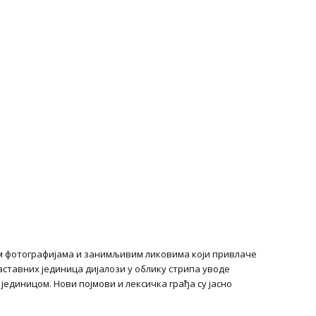
м фотографијама и занимљивим ликовима који привлаче
ставних јединица дијалози у облику стрипа уводе
единицом. Нови појмови и лексичка грађа су јасно