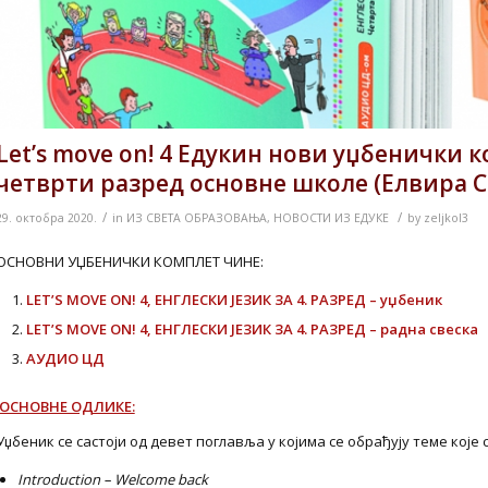
Let’s move on! 4 Едукин нови уџбенички к
четврти разред основне школе (Елвира С
/
/
29. октобра 2020.
in
ИЗ СВЕТА ОБРАЗОВАЊА
,
НОВОСТИ ИЗ ЕДУКЕ
by
zeljkol3
ОСНОВНИ УЏБЕНИЧКИ КОМПЛЕТ ЧИНЕ:
LET
’
S
MOVE
ON
! 4, ЕНГЛЕСКИ ЈЕЗИК ЗА 4. РАЗРЕД – уџбеник
LET
’
S
MOVE
ON
! 4, ЕНГЛЕСКИ ЈЕЗИК ЗА 4. РАЗРЕД – радна свеска
АУДИО ЦД
ОСНОВНЕ ОДЛИКЕ:
Уџбеник се састоји од девет поглавља у којима се обрађују теме које 
Introduction – Welcome back