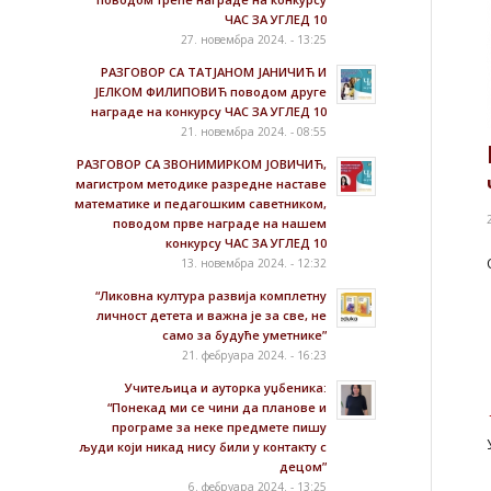
ЧАС ЗА УГЛЕД 10
27. новембра 2024. - 13:25
РАЗГОВОР СА ТАТЈАНОМ ЈАНИЧИЋ И
ЈЕЛКОМ ФИЛИПОВИЋ поводом друге
награде на конкурсу ЧАС ЗА УГЛЕД 10
21. новембра 2024. - 08:55
РАЗГОВОР СА ЗВОНИМИРКОМ ЈОВИЧИЋ,
магистром методике разредне наставе
математике и педагошким саветником,
поводом прве награде на нашем
конкурсу ЧАС ЗА УГЛЕД 10
13. новембра 2024. - 12:32
“Ликовна култура развија комплетну
личност детета и важна је за све, не
само за будуће уметнике”
21. фебруара 2024. - 16:23
Учитељица и ауторка уџбеника:
“Понекад ми се чини да планове и
програме за неке предмете пишу
људи који никад нису били у контакту с
децом”
6. фебруара 2024. - 13:25