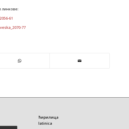
е линкове:
_2056-61
sveska_2070-77
ћирилица
latinica