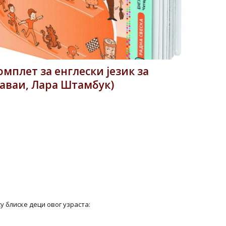
омплет за енглески језик за
аваи, Лара Штамбук)
су блиске деци овог узраста: