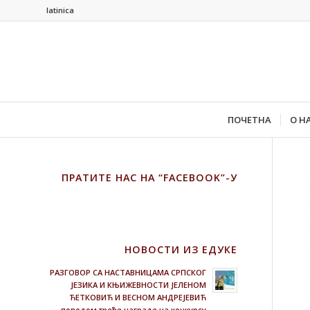
latinica
ПОЧЕТНА
О Н
ПРАТИТЕ НАС НА “FACEBOOK”-У
НОВОСТИ ИЗ ЕДУКЕ
РАЗГОВОР СА НАСТАВНИЦАМА СРПСКОГ
ЈЕЗИКА И КЊИЖЕВНОСТИ ЈЕЛЕНОМ
ЋЕТКОВИЋ И ВЕСНОМ АНДРЕЈЕВИЋ
поводом треће награде на конкурсу