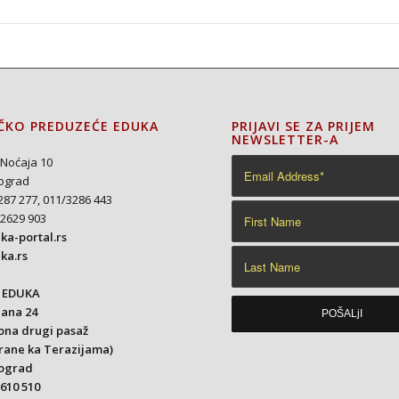
ČKO PREDUZEĆE EDUKA
PRIJAVI SE ZA PRIJEM
NEWSLETTER-A
Noćaja 10
ograd
287 277, 011/3286 443
/2629 903
a-portal.rs
ka.rs
 EDUKA
lana 24
ona drugi pasaž
trane ka Terazijama)
eograd
3610 510