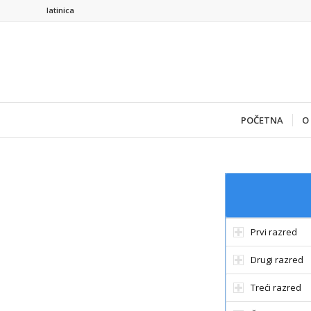
latinica
POČETNA
O
Prvi razred
Drugi razred
Treći razred