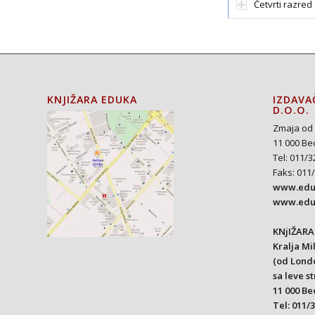
Četvrti razred
KNJIŽARA EDUKA
IZDAVA
D.O.O.
Zmaja od 
11 000 Be
Tel: 011/3
Faks: 011
www.eduk
www.edu
KNjIŽARA
Kralja Mi
(od Lond
sa leve s
11 000 B
Tel: 011/