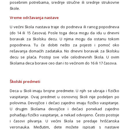
posebnim potrebama, srednje stručne ili srednje strukovne
škole.
Vreme održavanja nastave
U većini škola nastava traje do podneva ili ranog popodneva
(do 14 ili 15 časova). Posle toga deca mogu da idu u dnevni
boravak za školsku decu. U njima mogu da ostanu tokom
popodneva. Tu će dobiti nešto za pojesti i pomoć oko
rešavanja domaćih zadataka. No dnevni boravak za školsku
decu se plaća. Postoji sve više celodnevnih škola. U ovim
školama deca borave ceo dan i to većinom do 16 ili 17 časova.
Školski predmeti
Deca u školi imaju brojne predmete. U njih se ubraja i fizičko
vaspitanje. Ovaj predmet u osnovnoj školi nije podeljen po
polovima. Devojčice i dečaci zajedno imaju fizičko vaspitanje.
U drugim školama devojčice i dečaci ponekad zajedno
pohađaju fizičko vaspitanje, a nekad odvojeno. Često postoje
i časovi plivanja. U većini škola se predaje hrišćanska
veronauka. Međutim, dete možete ispisati s nastave