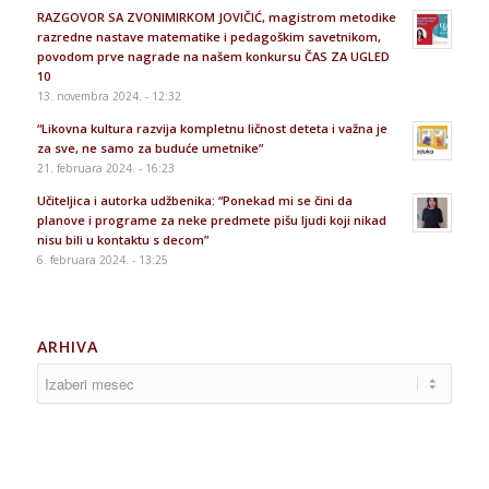
RAZGOVOR SA ZVONIMIRKOM JOVIČIĆ, magistrom metodike
razredne nastave matematike i pedagoškim savetnikom,
povodom prve nagrade na našem konkursu ČAS ZA UGLED
10
13. novembra 2024. - 12:32
“Likovna kultura razvija kompletnu ličnost deteta i važna je
za sve, ne samo za buduće umetnike”
21. februara 2024. - 16:23
Učiteljica i autorka udžbenika: “Ponekad mi se čini da
planove i programe za neke predmete pišu ljudi koji nikad
nisu bili u kontaktu s decom”
6. februara 2024. - 13:25
ARHIVA