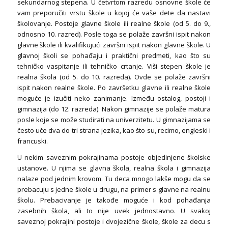
sekundarnog stepena. U četvrtom razredu osnovne škole će
vam preporučiti vrstu škole u kojoj će vaše dete da nastavi
školovanje. Postoje glavne škole ili realne škole (od 5. do 9.,
odnosno 10. razred). Posle toga se polaže završni ispit nakon
glavne škole ili kvalifikujući završni ispit nakon glavne škole. U
glavnoj školi se pohađaju i praktični predmeti, kao što su
tehničko vaspitanje ili tehničko crtanje. Viši stepen škole je
realna škola (od 5. do 10. razreda). Ovde se polaže završni
ispit nakon realne škole. Po završetku glavne ili realne škole
moguće je izučiti neko zanimanje. Između ostalog, postoji i
gimnazija (do 12. razreda). Nakon gimnazije se polaže matura
posle koje se može studirati na univerzitetu. U gimnazijama se
često uče dva do tri strana jezika, kao što su, recimo, engleski i
francuski.
U nekim saveznim pokrajinama postoje objedinjene školske
ustanove. U njima se glavna škola, realna škola i gimnazija
nalaze pod jednim krovom. Tu deca mnogo lakše mogu da se
prebacuju s jedne škole u drugu, na primer s glavne na realnu
školu. Prebacivanje je takođe moguće i kod pohađanja
zasebnih škola, ali to nije uvek jednostavno. U svakoj
saveznoj pokrajini postoje i dvojezične škole, škole za decu s