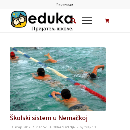
ћирилица
Školski sistem u Nemačkoj
/
/
31. maja 2017.
in
IZ SVETA OBRAZOVANjA
by
zeljkol3