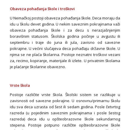
Obaveza pohađanja škole i troškovi
U Nemačkoj postoji obaveza pohađanja škole. Deca moraju da
idu u školu devet godina. U nekim saveznim pokrajinama važi
obaveza pohađanja škole i za decu s nerazjašnjenjim
boravišnim statusom. Školska godina počinje u avgustu ili
septembru i traje do juna ili jula, zavisno od savezne
pokrajine. U većini slučajeva deca pohađaju državne škole. U
njima se ne plaća školarina. Postoje neznatni troškovi vezani
za, recimo, kopiranje, materijale ili izlete. U privatnim školama
je plaćanje školarine obavezno.
Vrste škola
Postoje različite vrste škola. Školski sistem se razlikuje u
zavisnosti od savezne pokrajine. U osnovnu/primarnu školu
idu sva deca uzrasta od šest ili sedam godina. Posle četvrtog
razreda (u pojedinim saveznim pokrajinama i posle šestog
razreda) deca idu u opšteobrazovne škole sekundarnog
stepena. Postoje potpuno različite opšteobrazovne škole