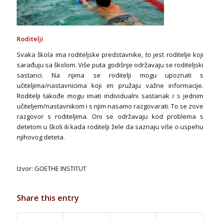
Roditelji
Svaka škola ima roditeljske predstavnike, to jest roditelje koji
sarađuju sa školom. Više puta godišnje održavaju se roditeljski
sastanci. Na njima se roditelji mogu upoznati s
učiteljima/nastavnicima koji im pružaju važne informacije.
Roditelji takođe mogu imati individualni sastanak i s jednim
učiteljem/nastavnikom i s njim nasamo razgovarati. To se zove
razgovor s roditeljima. Oni se održavaju kod problema s
detetom u školi ili kada roditelji žele da saznaju više o uspehu
njihovog deteta.
Izvor: GOETHE INSTITUT
Share this entry