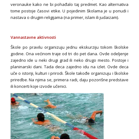
veronauke kako ne bi pohađalo taj predmet. Kao alternativa
tome postoje časovi etike. U pojedinim školama je u ponudi i
nastava o drugim religijama (na primer, islam ili judaizam).
Vannastavne aktivnosti
Škole po pravilu organizuju jednu ekskurziju tokom školske
godine. Ona većinom traje od tri do pet dana. Ovde odeljenje
zajedno ide u neki drugi grad ili neko drugo mesto. Postoje i
planinarski dani. Tada deca zajedno idu na izlet. Ovde deca
uče o istoriji, kulturi i prirodi. Škole takođe organizuju i školske
priredbe. Na njima se, primera radi, daju pozorišne predstave
ili koncerti koje izvode učenici.