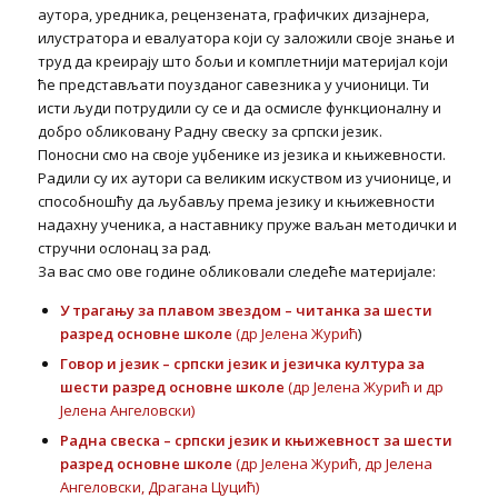
аутора, уредника, рецензената, графичких дизајнера,
илустратора и евалуатора који су заложили своје знање и
труд да креирају што бољи и комплетнији материјал који
ће представљати поузданог савезника у учионици. Ти
исти људи потрудили су се и да осмисле функционалну и
добро обликовану Радну свеску за српски језик.
Поносни смо на своје уџбенике из језика и књижевности.
Радили су их аутори са великим искуством из учионице, и
способношћу да љубављу према језику и књижевности
надахну ученика, а наставнику пруже ваљан методички и
стручни ослонац за рад.
За вас смо ове године обликовали следеће материјале:
У трагању за плавом звездом – читанка за шести
разред основне школе
(др Јелена Журић
)
Говор и језик – српски језик и језичка култура за
шести разред основне школе
(др Јелена Журић и др
Јелена Ангеловски)
Радна свеска – српски језик и књижевност за шести
разред основне школе
(др Јелена Журић, др Јелена
Ангеловски, Драгана Цуцић)