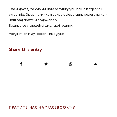
Као и досад, то смо чинили ослушкујући ваше потребе и
сугестије. Овом приликом захваљујемо свим колегама који
наш рад прате и подржавају.
Видимо се у следећој школској години.
Уреднички и ауторски тим Едуке
Share this entry
ПРАТИТЕ НАС НА “FACEBOOK”-У