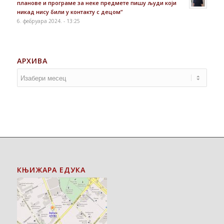
планове и програме за неке предмете пишу људи који
никад нису били у контакту с децом”
6. фебруара 2024. - 13:25
АРХИВА
КЊИЖАРА ЕДУКА