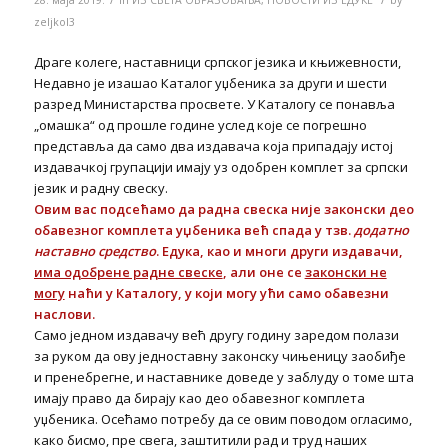
zeljkol3
Драге колеге, наставници српског језика и књижевности,
Недавно је изашао Каталог уџбеника за други и шести
разред Министарства просвете. У Каталогу се понавља
„омашка“ од прошле године услед које се погрешно
представља да само два издавача која припадају истој
издавачкој групацији имају уз одобрен комплет за српски
језик и радну свеску.
Овим вас подсећамо да радна свеска није законски део
обавезног комплета уџбеника већ спада у тзв.
додатно
наставно средство
. Едука, као и многи други издавачи,
има одобрене радне свеске
, али оне се
законски не
могу
наћи у Каталогу, у који могу ући само обавезни
наслови.
Само једном издавачу већ другу годину заредом полази
за руком да ову једноставну законску чињеницу заобиђе
и пренебрегне, и наставнике доведе у заблуду о томе шта
имају право да бирају као део обавезног комплета
уџбеника. Осећамо потребу да се овим поводом огласимо,
како бисмо, пре свега, заштитили рад и труд наших