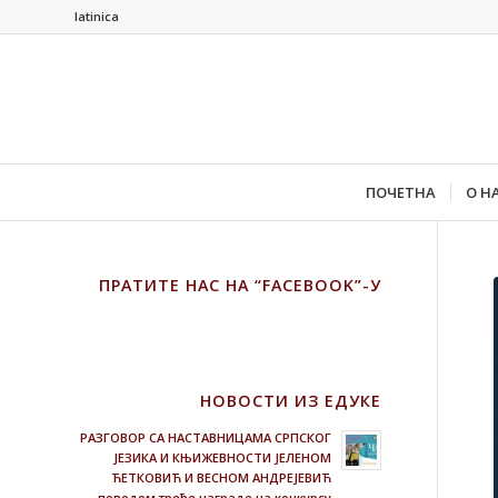
latinica
ПОЧЕТНА
О Н
ПРАТИТЕ НАС НА “FACEBOOK”-У
НОВОСТИ ИЗ ЕДУКЕ
РАЗГОВОР СА НАСТАВНИЦАМА СРПСКОГ
ЈЕЗИКА И КЊИЖЕВНОСТИ ЈЕЛЕНОМ
ЋЕТКОВИЋ И ВЕСНОМ АНДРЕЈЕВИЋ
поводом треће награде на конкурсу