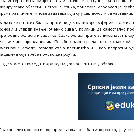
Ова интерактивна збирка за самостално и поступно обнављање и 
оквиру сваке области – историје језика, фонетике, морфологије, гра
пружа различите типове задатака који су у сагласности са наставн
Задатке из сваке области прате подсетници који – у форми сажетих п
обнови и утврди знање. Ученик бива у прилици да самостално пр
претходне области и задатке. Сваку област прате занимљивости, кој
учење чине привлачнијим. Посебно важно је да после сваке обл
очекиване исходе, сагледа своја постигнућа и – као повратни о
задацима које треба поново да проучи.
Овде можете погледати кратку видео презентацију Збирке:
Овакав електронски извор представља посебан искорак кад је у п