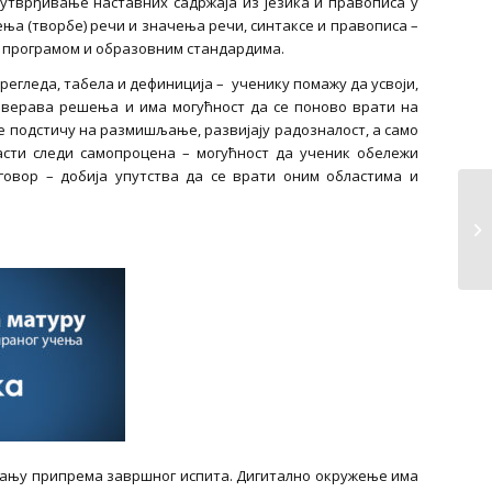
утврђивање наставних садржаја из језика и правописа у
ђења (творбе) речи и значења речи, синтаксе и правописа –
им програмом и образовним стандардима.
регледа, табела и дефиниција – ученику помажу да усвоји,
оверава решења и има могућност да се поново врати на
е подстичу на размишљање, развијају радозналост, а само
асти следи самопроцена – могућност да ученик обележи
дговор – добија упутства да се врати оним областима и
итању припрема завршног испита. Дигитално окружење има