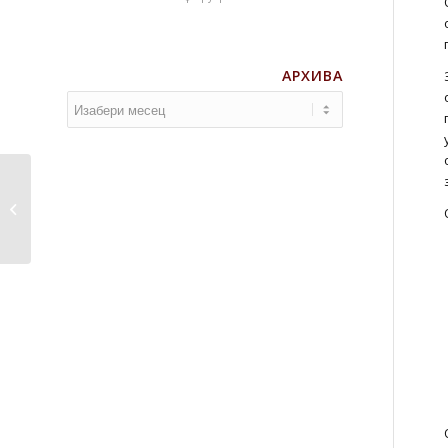
АРХИВА
Конференција Нове
технологије у
образов�...