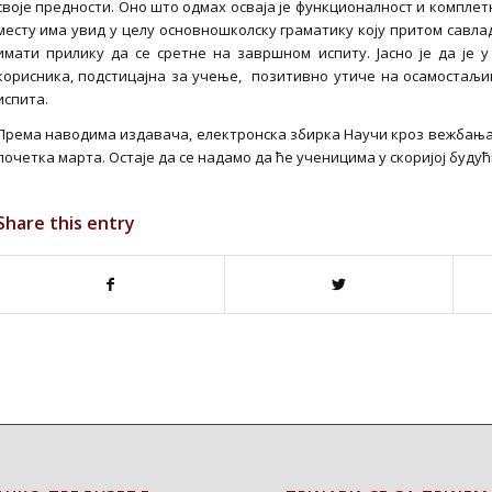
своје предности. Оно што одмах осваја је функционалност и комплет
месту има увид у целу основношколску граматику коју притом савла
имати прилику да се сретне на завршном испиту. Јасно је да је 
корисника, подстицајна за учење, позитивно утиче на осамостаљ
испита.
Према наводима издавача, електронска збирка Научи кроз вежбања 
почетка марта. Остаје да се надамо да ће ученицима у скоријој буду
Share this entry