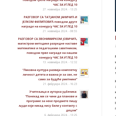
ЧАС ЗА УГЛЕД 10
27. новембра 2024. - 13:25
РАЗГОВОР СА ТАТЈАНОМ ЈАНИЧИЋ И
ЈЕЛКОМ ФИЛИПОВИЋ поводом друге
награде на конкурсу ЧАС ЗА УГЛЕД 10
21. новембра 2024. - 08:55
РАЗГОВОР СА ЗВОНИМИРКОМ ЈОВИЧИЋ,
магистром методике разредне наставе
математике и педагошким саветником,
поводом прве награде на нашем
конкурсу ЧАС ЗА УГЛЕД 10
13. новембра 2024. - 12:32
“Ликовна култура развија комплетну
личност детета и важна је за све, не
само за будуће уметнике”
21. фебруара 2024. - 16:23
Учитељица и ауторка уџбеника:
“Понекад ми се чини да планове и
програме за неке предмете пишу
људи који никад нису били у контакту с
децом”
6. фебруара 2024. - 13:25