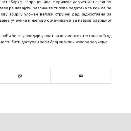
ност збирке. Непроцењива је прилика да ученик на једном
дава решавајући различите типове задатака са којима ће
у ову збирку уложен велики стручни рад. Једноставна за
ивање ученика и његово оснаживање за изазов завршног
наћи ће се у продаји у пратњи штампаних тестова већ од
ћности бити доступан већи број оваквих извора за учење.