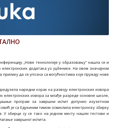
ИТАЛНО
нференцију „Нове технологије у образовању“ нашла се и
м електронских додатака уз уџбенике. На овом значајном
ма прилику да се упозна са могућностима које пружају нове
предузела наредни корак ка развоју електронских извора
х електронских извора за млађе разреде основне школе,
адашњи програм за завршни испит допунио изузетном
ковић је са Едукиним тимом осмислила електронску збирку
 У збирци су се тако на једном месту нашли тестови и
лагање завршног испита.