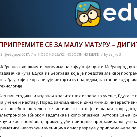
ПРИПРЕМИТЕ СЕ ЗА МАЛУ МАТУРУ – ДИГ
/
/
28. фебруара 2017.
in
НОВО ИЗ ЕДУКЕ
,
НОВОСТИ ИЗ ЕДУКЕ
by
zeljkol3
Међу овогодишњим излагачима на сајму који прати Међународну ко
издавачка кућа Едука из Београда која је представила свој програ
догађају, који се организује четврти пут заредом, наставни кадар и
технологије.
Као вишегодишњи издавач квалитетних извора за учење, Едука је 
за учење и наставу. Поред занимљивих и динамичних интерактивни
као посебно актуелно се истиче то што је издавач свој дос
електронском збирком задатака из српског језика. Ауторка Сања Гр
Научи кроз вежбања, примењујући принципе програмираног учења.
граматика, неопходни ученицима осмог разреда у припремању за по