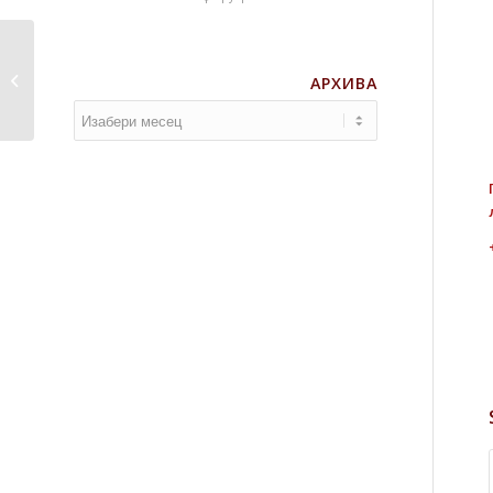
Нови уџбеник из психологије
АРХИВА