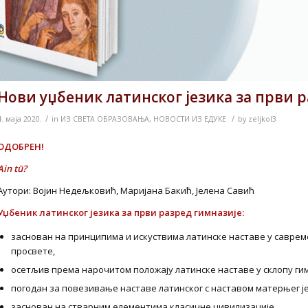
Нови уџбеник латинског језика за први 
/
/
4. маја 2020.
in
ИЗ СВЕТА ОБРАЗОВАЊА
,
НОВОСТИ ИЗ ЕДУКЕ
by
zeljkol3
ОДОБРЕН!
Ain tū?
Аутори: Војин Недељковић, Маријана Бакић, Јелена Савић
Уџбеник латинског језика за први разред гимназије
:
заснован на принципима и искуствима латинске наставе у савре
просвете,
осетљив према нарочитом положају латинске наставе у склопу гим
погодан за повезивање наставе латинског с наставом матерњег јез
заснован на стварним елементима класичне цивилизације,