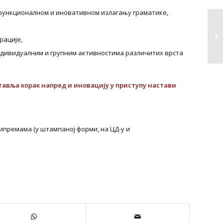
 функционалном и иновативном излагању граматике,
О
рације,
Е
ндивидуалним и групним активностима различитих врста
тавља
корак напред
и иновацију у приступу настави
премама (у штампаној форми, на ЦД-у и