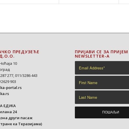
АЧКО ПРЕДУЗЕЋЕ
ПРИЈАВИ СЕ ЗА ПРИЈЕМ
Д.О.О.
NEWSLETTER-A
Ноћаја 10
еоград
3287 277, 011/3286 443
/2629 903
a-portal.rs
ka.rs
А ЕДУКА
илана 24
она други пасаж
стране ка Теразијама)