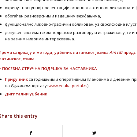
окренут поступној презентацији основног латинског лексикона и
обогаћен разноврсним и издашним вежбањима,
функционално ликовно-графички обликован, уз сврсисходне илуст
допуњен систематском подршком разговору и истраживању, те и
на разним нивоима интересовања.
Према садржају и методи, уџбеник латинског језика
Ain tū?
предс
латинског језика.
+ ПОСЕБНА СТРУЧНА ПОДРШКА ЗА НАСТАВНИКА
Приручник
са годишњим и оперативним плановима и дневним при
на
Едукином
порталу:
www.eduka-portal.rs
)
Дигитални уџбеник
Share this entry