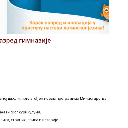
разред гимназије
меној школи, прилагођен новим програмима Министарства
назијског курикулума,
ика, страних језика и историје