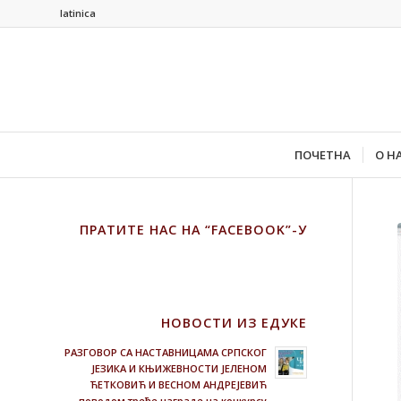
latinica
ПОЧЕТНА
О Н
ПРАТИТЕ НАС НА “FACEBOOK”-У
НОВОСТИ ИЗ ЕДУКЕ
РАЗГОВОР СА НАСТАВНИЦАМА СРПСКОГ
ЈЕЗИКА И КЊИЖЕВНОСТИ ЈЕЛЕНОМ
ЋЕТКОВИЋ И ВЕСНОМ АНДРЕЈЕВИЋ
поводом треће награде на конкурсу