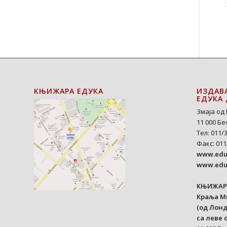
КЊИЖАРА ЕДУКА
ИЗДАВ
ЕДУКА 
Змаја од 
11 000 Б
Тел: 011/
Факс: 011
www.eduk
www.edu
КЊИЖАР
Краља М
(од Лонд
са леве 