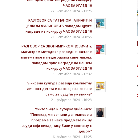
ЧАС ЗА УГЛЕД 10
27. новембра 2024. - 13:25
РАЗГОВОР СА ТАТЈАНОМ ЈАНИЧИЋ И
ЈЕЛКОМ ФИЛИПОВИЋ поводом друге
награде на конкурсу ЧАС ЗА УГЛЕД 10
21. новембра 2024. - 08:55
РАЗГОВОР СА ЗВОНИМИРКОМ ЈОВИЧИЋ,
магистром методике разредне наставе
математике и педагошким саветником,
поводом прве награде на нашем
конкурсу ЧАС ЗА УГЛЕД 10
13. новембра 2024. - 12:32
“Ликовна култура развија комплетну
личност детета и важна је за све, не
само за будуће уметнике”
21. фебруара 2024. - 16:23
Учитељица и ауторка уџбеника:
“Понекад ми се чини да планове и
програме за неке предмете пишу
људи који никад нису били у контакту с
децом”
6. фебруара 2024. - 13:25