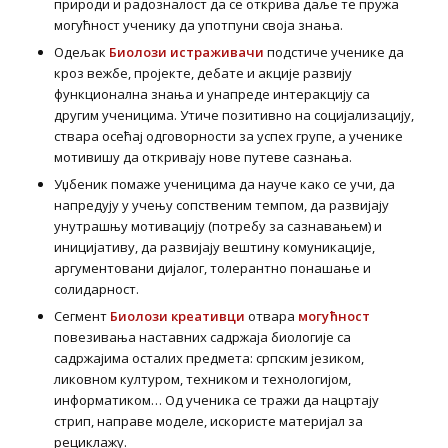
природи и радозналост да се открива даље те пружа
могућност ученику да употпуни своја знања.
Одељак
Биолози истраживачи
подстиче ученике да
кроз вежбе, пројекте, дебате и акције развију
функционална знања и унапреде интеракцију са
другим ученицима. Утиче позитивно на социјализацију,
ствара осећај одговорности за успех групе, а ученике
мотивишу да откривају нове путеве сазнања.
Уџбеник помаже ученицима да науче како се учи, да
напредују у учењу сопственим темпом, да развијају
унутрашњу мотивацију (потребу за сазнавањем) и
иницијативу, да развијају вештину комуникације,
аргументовани дијалог, толерантно понашање и
солидарност.
Сегмент
Биолози креативци
отвара
могућност
повезивања наставних садржаја биологије са
садржајима осталих предмета: српским језиком,
ликовном културом, техником и технологијом,
информатиком… Од ученика се тражи да нацртају
стрип, направе моделе, искористе материјал за
рециклажу.