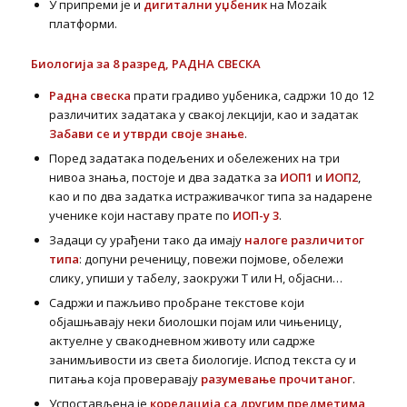
У припреми је и
дигитални уџбеник
на Mozaik
платформи.
Биологија за 8 разред, РАДНА СВЕСКА
Радна свеска
прати градиво уџбеника, садржи 10 до 12
различитих задатака у свакој лекцији, као и задатак
Забави се и утврди своје знање
.
Поред задатака подељених и обележених на три
нивоа знања, постоје и два задатка за
ИОП1
и
ИОП2
,
као и по два задатка истраживачког типа за надарене
ученике који наставу прате по
ИОП-у 3
.
Задаци су урађени тако да имају
налоге различитог
типа
: допуни реченицу, повежи појмове, обележи
слику, упиши у табелу, заокружи Т или Н, објасни…
Садржи и пажљиво пробране текстове који
објашњавају неки биолошки појам или чињеницу,
актуелне у свакодневном животу или садрже
занимљивости из света биологије. Испод текста су и
питања која проверавају
разумевање прочитаног
.
Успостављена је
корелација са другим предметима