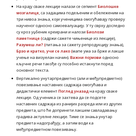
На крају сваке лекције налази се сегмент
Биолошке
мозгалице
, са задацима подељеним и обележеним на
три нивоа знања, који ученицима омогућавају проверу
наученог односно самоевалуацију. У ту сврху доследно
су кроз уџбеник креирани и налози
Биолози
паметнице (
садржи сажете чињенице из лекције),
Разумеш ли? (
питања за сажету репродукцију знања),
Брзо и кратко
,
учи се лако
(
мапе ума за брже и лакше
учење на визуелан начин).
Важни појмови
односно
кључне речи такође су посебно истакнути поред
основног текста.
Вертикално унутарпредметно (али и међупредметно)
повезивање наставних садржаја омогућава и
дидактички елемент
Поглед уназад
на крају сваке
лекције. Од ученика се захтева да се подсете
наставних садржаја из ранијих разреда или из других
предмета, што ће допринети лакшем савладавању
градива актуелне лекције. Тиме се знања унутар
предмета надограђују, а затим води ка
међупредметном повезивању.