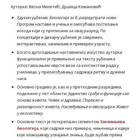
Ауторке: Весна Милетић, Душица Комановић
Едукин
уџбеник
Биологија за 8. разред
прати нови
Програм наставе и учења и омогућава постизање
исхода који су прописани за овај разред. По
концепцији и дизајну уџбеник је савремен,
интерактиван, занимљив и примерен узрасту.
Богато дугогодишње наставничко искуство ауторки
функционално је примењено на тексту уџбеника
успостављањем чврсте везе са контекстом рада у
учионици, у прилагођавању садржаја ритму и дужини
часа.
Основно градиво је, као и у претходним разредима,
подељено у пет области:
Јединство грађе и функције као
основа живота
,
Човек и здравље
,
Порекло и
разноврсност живота
,
Наслеђивање и еволуција
и
Живот
у екосистему
.
Основни текст је поткрепљен сегментом
Занимљива
биологија
, који садржи низ примера, чињеница и идеја
које олакшавају усвајање знања, буде љубав према