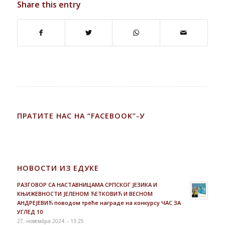
Share this entry
ПРАТИТЕ НАС НА “FACEBOOK”-У
НОВОСТИ ИЗ ЕДУКЕ
РАЗГОВОР СА НАСТАВНИЦАМА СРПСКОГ ЈЕЗИКА И
КЊИЖЕВНОСТИ ЈЕЛЕНОМ ЋЕТКОВИЋ И ВЕСНОМ
АНДРЕЈЕВИЋ поводом треће награде на конкурсу ЧАС ЗА
УГЛЕД 10
27. новембра 2024. - 13:25