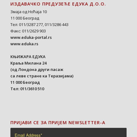
ИЗДАВАЧКО ПРЕДУЗЕЋЕ ЕДУКА Д.О.О.
Змаја од Ноћаја 10
11 000 Београд
Тел: 011/3287 277, 011/3286 443
Факс: 011/2629 903
www.eduka-portal.rs
www.eduka.rs
КЊИЖАРА ЕДУКА
Краља Милана 24
(од Лондона други пасаж
са леве стране ка Теразијама)
11 000 Београд
Тел: 011/3610 510
ПРИЈАВИ СЕ ЗА ПРИЈЕМ NEWSLETTER-A