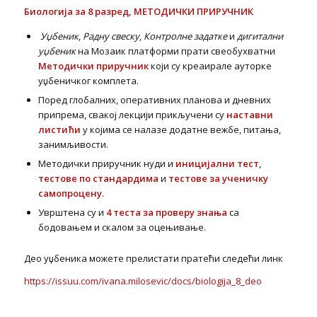
Биологија за 8 разред, МЕТОДИЧКИ ПРИРУЧНИК
Уџбеник
,
Радну свеску
,
Контролне задатке
и
дигитални
уџбеник
на Мозаик платформи прати свеобухватни
Методички приручник
који су креаирале ауторке
уџбеничког комплета.
Поред глобалних, оперативних планова и дневних
припрема, свакој лекцији прикључени су
наставни
листићи
у којима се налазе додатне вежбе, питања,
занимљивости.
Методички приручник нуди и
иницијални тест
,
тестове по стандардима
и
тестове за ученичку
самопроцену
.
Уврштена су и
4 теста за проверу знања
са
бодовањем и скалом за оцењивање.
Део уџбеника можете прелистати пратећи следећи линк
https://issuu.com/ivana.milosevic/docs/biologija_8_deo