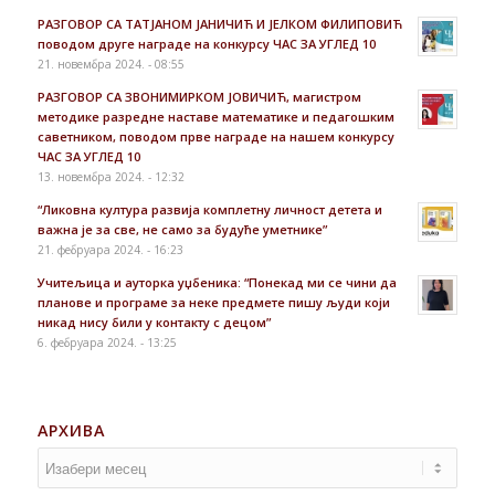
РАЗГОВОР СА ТАТЈАНОМ ЈАНИЧИЋ И ЈЕЛКОМ ФИЛИПОВИЋ
поводом друге награде на конкурсу ЧАС ЗА УГЛЕД 10
21. новембра 2024. - 08:55
РАЗГОВОР СА ЗВОНИМИРКОМ ЈОВИЧИЋ, магистром
методике разредне наставе математике и педагошким
саветником, поводом прве награде на нашем конкурсу
ЧАС ЗА УГЛЕД 10
13. новембра 2024. - 12:32
“Ликовна култура развија комплетну личност детета и
важна је за све, не само за будуће уметнике”
21. фебруара 2024. - 16:23
Учитељица и ауторка уџбеника: “Понекад ми се чини да
планове и програме за неке предмете пишу људи који
никад нису били у контакту с децом”
6. фебруара 2024. - 13:25
АРХИВА