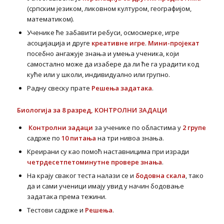
(српским језиком, ликовном културом, географијом,
математиком).
Ученике ће забавити ребуси, осмосмерке, игре
асоцијација и друге
креативне игре
.
Мини-пројекат
посебно ангажује знања и умења ученика, који
самостално може да изабере да ли ће га урадити код
куће или у школи, индивидуално или групно.
Радну свеску прате
Решења задатака
.
Биологија за 8 разред, КОНТРОЛНИ ЗАДАЦИ
Контролни задаци
за ученике по областима у
2 групе
садрже по
10 питања
на три нивоа знања.
Креирани су као помоћ наставницима при изради
четрдесетпетоминутне провере знања
.
На крају сваког теста налази се и
бодовна скала
, тако
да и сами ученици имају увид у начин бодовање
задатака према тежини.
Тестови садрже и
Решења
.