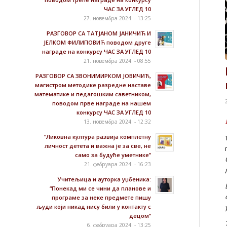
ЧАС ЗА УГЛЕД 10
27. новембра 2024. - 13:25
РАЗГОВОР СА ТАТЈАНОМ ЈАНИЧИЋ И
ЈЕЛКОМ ФИЛИПОВИЋ поводом друге
награде на конкурсу ЧАС ЗА УГЛЕД 10
21. новембра 2024. - 08:55
РАЗГОВОР СА ЗВОНИМИРКОМ ЈОВИЧИЋ,
магистром методике разредне наставе
математике и педагошким саветником,
поводом прве награде на нашем
конкурсу ЧАС ЗА УГЛЕД 10
13. новембра 2024. - 12:32
“Ликовна култура развија комплетну
личност детета и важна је за све, не
само за будуће уметнике”
21. фебруара 2024. - 16:23
Учитељица и ауторка уџбеника:
“Понекад ми се чини да планове и
програме за неке предмете пишу
људи који никад нису били у контакту с
децом”
6. фебруара 2024. - 13:25