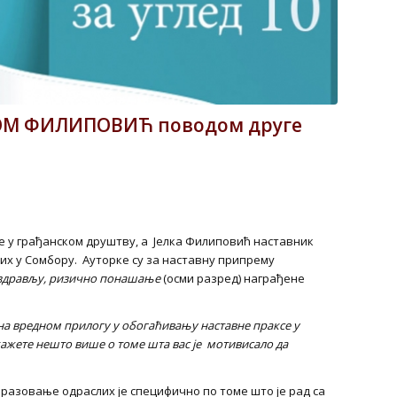
КОМ ФИЛИПОВИЋ поводом друге
е у грађанском друштву, а Јелка Филиповић наставник
их у Сомбору. Ауторке су за наставну припрему
 здрављу, ризично понашање
(осми разред) награђене
 на вредном прилогу у обогаћивању наставне праксе у
ажете нешто више о томе шта вас је мотивисало да
бразовање одраслих је специфично по томе што је рад са