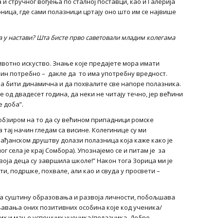
а и стручног вођења по сталној поставци, као и Галерија
ница, где сами полазници цртају оно што им се највише
ва у настави? Шта бисте прво саветовали младим колегама
вотно искуство. Знање које предајете мора имати
ачин потребно – дакле да то има употребну вредност.
ра бити динамична и да похвалите све напоре полазника.
 од двадесет година, да неки не читају течно, јер већини
е доба”.
С обзиром на то да су већином припадници ромске
а тај начин гледам са висине. Колегинице су ми
рађанском друштву долази полазница која каже како је
г села је крај Сомбора). Упознајемо се и питам је за
воја деца су завршила школе!” Након тога Зорица ми је
ти, подршке, похвале, али као и свуда у просвети –
на суштину образовања и развоја личности, побољшава
авања оних позитивних особина које код ученика/
шних и мање успешних ученика/полазника. Добро