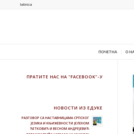
latinica
ПОЧЕТНА
О Н
ПРАТИТЕ НАС НА “FACEBOOK”-У
НОВОСТИ ИЗ ЕДУКЕ
РАЗГОВОР СА НАСТАВНИЦАМА СРПСКОГ
ЈЕЗИКА И КЊИЖЕВНОСТИ ЈЕЛЕНОМ
ЋЕТКОВИЋ И ВЕСНОМ АНДРЕЈЕВИЋ
поводом треће награде на конкурсу