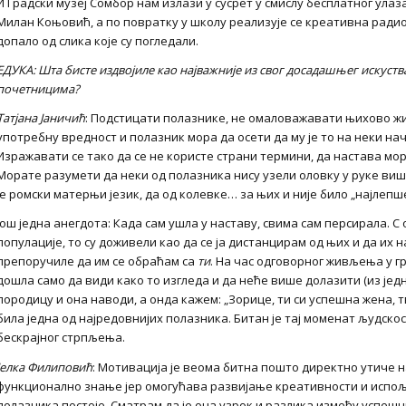
И Градски музеј Сомбор нам излази у сусрет у смислу бесплатног улаз
Милан Коњовић, а по повратку у школу реализује се креативна радио
допало од слика које су погледали.
ЕДУКА:
Шта бисте издвојиле као најважније из свог досадашњег искуст
почетницима?
Татјана Јаничић
: Подстицати полазнике, не омаловажавати њихово жи
употребну вредност и полазник мора да осети да му је то на неки н
Изражавати се тако да се не користе страни термини, да настава мо
Морате разумети да неки од полазника нису узели оловку у руке више
је ромски матерњи језик, да од колевке… за њих и није било „најлепш
Још једна анегдота: Када сам ушла у наставу, свима сам персирала. 
популације, то су доживели као да се ја дистанцирам од њих и да их н
препоручиле да им се обраћам са
ти
. На час одговорног живљења у г
дошла само да види како то изгледа и да неће више долазити (из једно
породицу и она наводи, а онда кажем: „Зорице, ти си успешна жена, т
била једна од најредовнијих полазника. Битан је тај моменат људскос
бескрајног стрпљења.
Јелка Филиповић
: Мотивација је веома битна пошто директно утиче 
функционално знање јер омогућава развијање креативности и испољ
полазника постоје. Сматрам да је она узрок и разлика између успе