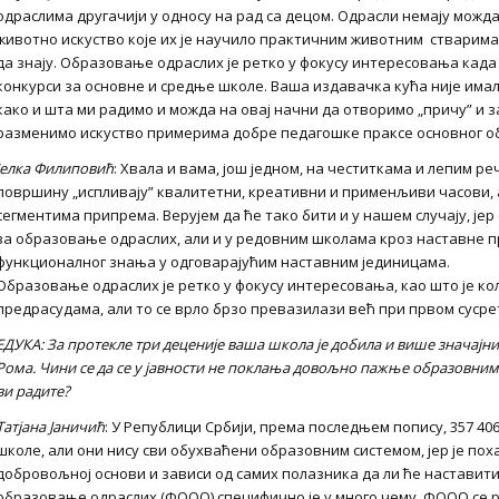
одраслима другачији у односу на рад са децом. Одрасли немају можд
животно искуство које их је научило практичним животним стварима,
да знају. Образовање одраслих је ретко у фокусу интересовања када 
конкурси за основне и средње школе. Ваша издавачка кућа није имал
како и шта ми радимо и можда на овај начни да отворимо „причу” и 
разменимо искуство примерима добре педагошке праксе основног о
Јелка Филиповић
: Хвала и вама, још једном, на честиткама и лепим ре
површину „испливају” квалитетни, креативни и применљиви часови, а
сегментима припрема. Верујем да ће тако бити и у нашем случају, ј
за образовање одраслих, али и у редовним школама кроз наставне п
функционалног знања у одговарајућим наставним јединицама.
Образовање одраслих је ретко у фокусу интересовања, као што је кол
предрасудама, али то се врло брзо превазилази већ при првом сусре
ЕДУКА: За протекле три деценије ваша школа је добила и више значајни
Рома. Чини се да се у јавности не поклања довољно пажње образовним 
ви радите?
Татјана Јаничић
: У Републици Србији, према последњем попису, 357 40
школе, али они нису сви обухваћени образовним системом, јер је п
добровољној основи и зависи од самих полазника да ли ће настави
образовање одраслих (ФООО) специфично је у много чему. ФООО се р