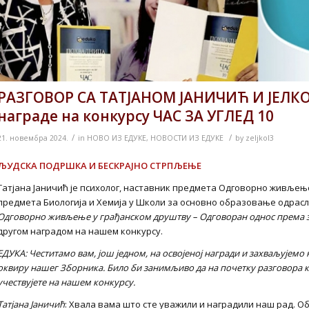
РАЗГОВОР СА ТАТЈАНОМ ЈАНИЧИЋ И ЈЕЛ
награде на конкурсу ЧАС ЗА УГЛЕД 10
/
/
21. новембра 2024.
in
НОВО ИЗ ЕДУКЕ
,
НОВОСТИ ИЗ ЕДУКЕ
by
zeljkol3
ЉУДСКА ПОДРШКА И БЕСКРАЈНО СТРПЉЕЊЕ
Татјана Јаничић је психолог, наставник предмета Одговорно живљењ
предмета Биологија и Хемија у Школи за основно образовање одрасл
Одговорно живљење у грађанском друштву –
О
дговоран однос према
другом наградом на нашем конкурсу.
ЕДУКА: Честитамо вам, још једном, на освојеној награди и захваљујемо
оквиру нашег Зборника. Било би занимљиво да на почетку разговора к
учествујете на нашем конкурсу.
Татјана Јаничић
: Хвала вама што сте уважили и наградили наш рад. О