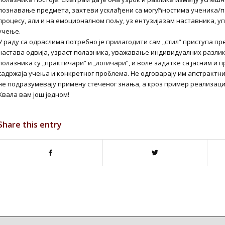
познавање предмета, захтеви усклађени са могућностима ученика/
процесу, али и на емоционалном пољу, уз ентузијазам наставника, у
учење.
У раду са одраслима потребно је прилагодити сам „стил” приступа пре
настава одвија, узраст полазника, уважавање индивидуалних разлик
полазника су „практичари” и „логичари”, и воле задатке са јасним и
садржаја учења и конкретног проблема. Не одговарају им апстрактни 
не подразумевају примену стеченог знања, а кроз пример реализациј
Хвала вам још једном!
Share this entry