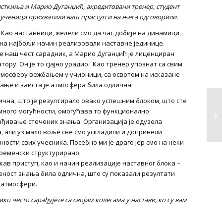
исткиња
и
Марио Дуганџић, акредитовани тренер, студент
су ученици прихватили ваш приступ и на њега одговорили.
 Као наставници, желели смо да час добије на динамици,
на најбољи начин реализовали наставне јединице.
е наш чест сарадник, а Марио Дуганџић је лиценциран
ору. Он је то сјајно урадио. Као тренер упознат са свим
 атмосферу вежбањем у учионици, са освртом на исказане
ање и заиста је атмосфера била одлична.
тична, што је резултирало овако успешним блоком, што сте
много могућности, омогућава то функционално
ђивање стечених знања. Организација је одузела
, али уз мало воље све смо ускладили и допринели
сти свих учесника. Посебно ми је драго јер смо на неки
временски структурирано.
кав приступ, као и начин реализације наставног блока –
јеност знања била одлична, што су показали резултати
ј атмосфери.
ко често сарађујете са својим колегама у настави, ко су вам