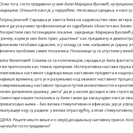
Осим тога, гости предавачи су вам били
Маријана Вуковић, нутрицион
медицине
. Опишите како је, у најкраћем, текла ваша сарадња, и како 
Татјана Јаничић
: Сарадња је заиста била на задовољство свих актера.
али и да укључимо професионалце из одређених области како бисмо 
Искористили смо потенцијале локалне заједнице. Маријана Вуковић ј
тренер, којем је ово било прво „крштење” као предавачу и демонстрат
физичким тегобама одраслих, и у складу са тим, направио је сјајану
физичке проблеме самих полазника. Полазници су се упустили у вежб
Јелка Филиповић
: Слажем се са колегиницом, сарадња је била фантас
и ви препознали као темељ припреме. Интегративна настава пружа 
повезивање наставног садржаја више наставних предмета и надогра
највише времена, што је и разумљиво код оваквог наставног процеса
осавремењивању наставног процеса путем иновативности и креативно
начин допринеле рушењу „мита” да је у школи досадно и све строго 
Коментари наших полазника су били такви да закључујмо како је ова
превасходно њима – био веома стимулативан и ефикасан, јер је усво
евалуације коју су радили у веома опуштајућој, а ипак стимулативно
ЕДУКА: Реците нешто више и о својој досадашњој наставној пракси. Коли
најчешће гости предавачи?