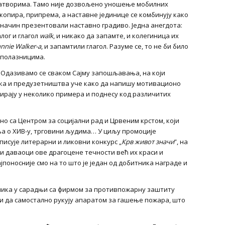
 затворима. Тамо није дозвољено уношење мобилних
копира, припрема, а наставне јединице се комбинују како
начин презентовали наставно градиво. Једна анегдота:
лог и глагол
walk
, и никако да запамте, и колегиница их
hnnie Walker
-а
, и запамтили глагол. Разуме се, то не би било
м полазницима.
Одазивамо се сваком Сајму запошљавања, на који
ика и предузетништва уче како да напишу мотивационо
опирају у неколико примера и поднесу код различитих
но са Центром за социјални рад и Црвеним крстом, који
а о ХИВ-у, трговини људима… У циљу промоције
исује литерарни и ликовни конкурс „
Крв живот значи
”, на
и даваоци ове драгоцене течности већ их краси и
јпоносније смо на то што је један од добитника награде и
ника у сарадњи са фирмом за противпожарну заштиту
 и да самостално рукују апаратом за гашење пожара, што