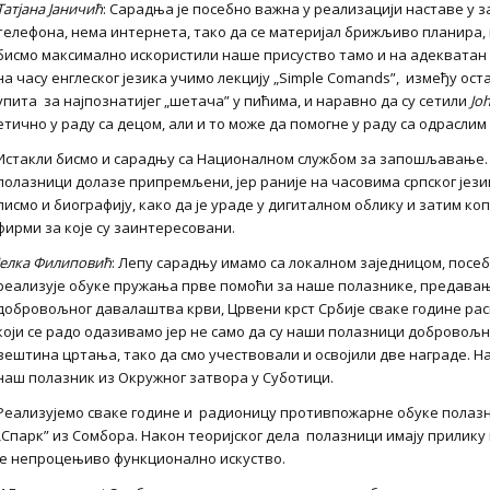
Татјана Јаничић
: Сарадња је посебно важна у реализацији наставе у
телефона, нема интернета, тако да се материјал брижљиво планира, 
бисмо максимално искористили наше присуство тамо и на адекватан 
на часу енглеског језика учимо лекцију „Simple Comands”, између оста
упита за најпознатијег „шетача” у пићима, и наравно да су сетили
Jo
етично у раду са децом, али и то може да помогне у раду са одрасли
Истакли бисмо и сарадњу са Националном службом за запошљавање. 
полазници долазе припремљени, јер раније на часовима српског јез
писмо и биографију, како да је ураде у дигиталном облику и затим к
фирми за које су заинтересовани.
Јелка Филиповић
: Лепу сарадњу имамо са локалном заједницом, посеб
реализује обуке пружања прве помоћи за наше полазнике, предавањ
добровољног давалаштва крви, Црвени крст Србије сваке године расп
који се радо одазивамо јер не само да су наши полазници добровољн
вештина цртања, тако да смо учествовали и освојили две награде. На
наш полазник из Окружног затвора у Суботици.
Реализујемо сваке године и радионицу противпожарне обуке полаз
„Спарк” из Сомбора. Након теоријског дела полазници имају прилику
је непроцењиво функционално искуство.