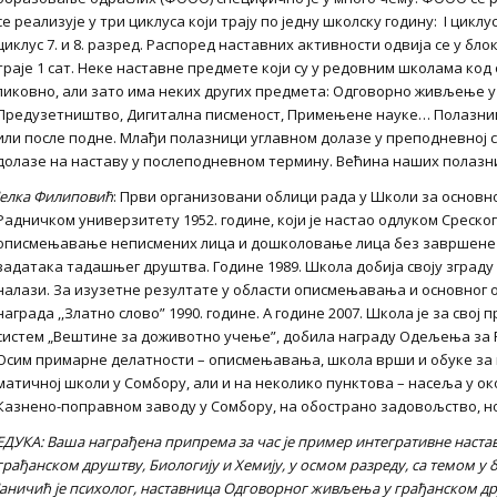
се реализује у три циклуса који трају по једну школску годину: I циклус о
циклус 7. и 8. разред. Распоред наставних активности одвија се у бл
траје 1 сат. Неке наставне предмете који су у редовним школама код
ликовно, али зато има неких других предмета: Одговорно живљење 
Предузетништво, Дигитална писменост, Примењене науке… Полазници
или после подне. Млађи полазници углавном долазе у преподневној см
долазе на наставу у послеподневном термину. Већина наших полазни
Јелка Филиповић
: Први организовани облици рада у Школи за основн
Радничком универзитету 1952. године, који је настао одлуком Среско
описмењавање неписмених лица и дошколовање лица без завршене п
задатака тадашњег друштва. Године 1989. Школа добија своју зграду у
налази. За изузетне резултате у области описмењавања и основног
награда ,,Златно слово” 1990. године. А године 2007. Школа је за сво
систем „Вештине за доживотно учење”, добила награду Одељења за 
Осим примарне делатности – описмењавања, школа врши и обуке за в
матичној школи у Сомбору, али и на неколико пунктова – насеља у о
Казнено-поправном заводу у Сомбору, на обострано задовољство, но
ЕДУКА: Ваша награђена припрема за час је пример интегративне наста
грађанском друштву, Биологију и Хемију, у осмом разреду, са темом у 
Јаничић је психолог,
наставница Одговорног живљења у грађанском д