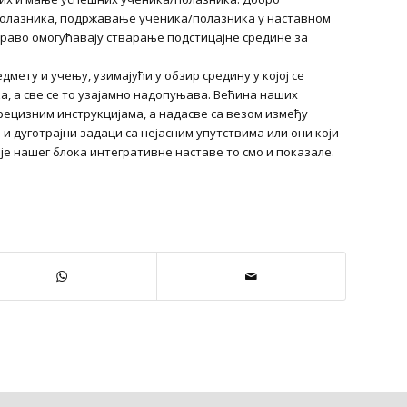
полазника, подржавање ученика/полазника у наставном
право омогућавају стварање подстицајне средине за
дмету и учењу, узимајући у обзир средину у којој се
а, а све се то узајамно надопуњава. Већина наших
 прецизним инструкцијама, а надасве са везом између
и дуготрајни задаци са нејасним упутствима или они који
е нашег блока интегративне наставе то смо и показале.