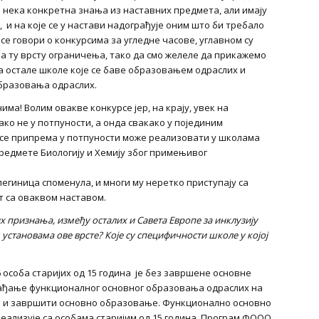
а нека конкретна знања из наставних предмета, али имају
 и на које се у настави надограђује оним што би требало
се говори о конкурсима за угледне часове, углавном су
а ту врсту ограничења, тако да смо желеле да прикажемо
за остале школе које се баве образовањем одраслих и
бразовања одраслих.
чима! Волим овакве конкурсе јер, на крају, увек на
ко не у потпуности, а онда свакако у појединим
ер се припрема у потпуности може реализовати у школама
редмете Биологију и Хемију због примењивог
егиница споменула, и многи му неретко приступају са
т са оваквом наставом.
х признања, између осталих и Савета Европе за инклузију
установама ове врсте? Које су специфичности школе у којој
6 особа старијих од 15 година је без завршене основне
охађање функционалног основног образовања одраслих на
ти и завршити основно образовање. Функционално основно
еализује са особама старијим од 15 година. Програм ФООО