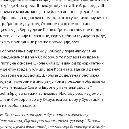
д 1. до 4. разреда, II циклус обухвата 5. и 6. разред, а III
оковима и максимално је три блока дневно – један блок
 образовања одраслих нема, као што су физичко, музичко,
у грађанском друштву, Основне животне вештине,
 могу да бирају да ли ће похађати наставу пре подне
ени, а старији полазници, који у већини случајева раде,
ка су припадници ромске популације, 95%.
о образовање одраслих у Сомбору појавили су се на
г синдикалног већа у Сомбору. У то послератно време
отпуне основне школе били су један од приоритетних
 центру града, у улици Лазе Костића 3, где се и данас
 образовања одраслих, Школи је додељена престижна
ј пројекат усмерен на инклузију Рома у редовни образовни
Роме и номаде Савета Европе у кампањи „Доста!”
ећи број занатских занимања. Наставу реализујемо у
колини Сомбора, као и у Окружном затвору у Суботици и
 и посебан изазов.
ве. Повезале сте предмете Одговорно живљење у
блок настави „Одговоран однос према здрављу“. Татјана
руштву
, а
Јелка Филиповић, наставница
Б
иологије и
Х
емије
.