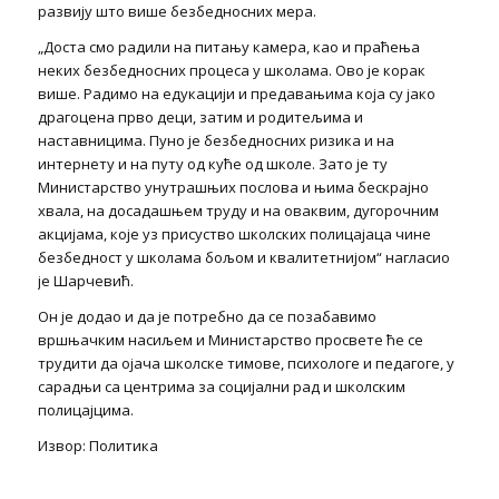
развију што више безбедносних мера.
„Доста смо радили на питању камера, као и праћења
неких безбедносних процеса у школама. Ово је корак
више. Радимо на едукацији и предавањима која су јако
драгоцена прво деци, затим и родитељима и
наставницима. Пуно је безбедносних ризика и на
интернету и на путу од куће од школе. Зато је ту
Министарство унутрашњих послова и њима бескрајно
хвала, на досадашњем труду и на оваквим, дугорочним
акцијама, које уз присуство школских полицајаца чине
безбедност у школама бољом и квалитетнијом“ нагласио
је Шарчевић.
Он је додао и да је потребно да се позабавимо
вршњачким насиљем и Министарство просвете ће се
трудити да ојача школске тимове, психологе и педагоге, у
сарадњи са центрима за социјални рад и школским
полицајцима.
Извор: Политика