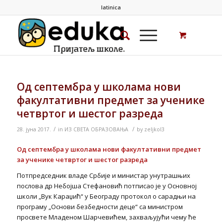
latinica
Од септембра у школама нови
факултативни предмет за ученике
четвртог и шестог разреда
/
/
28. јуна 2017.
in
ИЗ СВЕТА ОБРАЗОВАЊА
by
zeljkol3
Од септембра у школама нови факултативни предмет
за ученике четвртог и шестог разреда
Потпредседник владе Србије и министар унутрашњих
послова др Небојша Стефановић потписао је у Основној
школи „Вук Караџић“ у Београду протокол о сарадњи на
програму „Основи безбедности деце“ са министром
просвете Младеном Шарчевићем, захваљујући чему ће