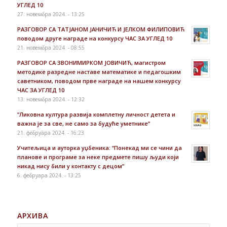
УГЛЕД 10
27. новембра 2024. - 13:25
РАЗГОВОР СА ТАТЈАНОМ ЈАНИЧИЋ И ЈЕЛКОМ ФИЛИПОВИЋ
поводом друге награде на конкурсу ЧАС ЗА УГЛЕД 10
21. новембра 2024. - 08:55
РАЗГОВОР СА ЗВОНИМИРКОМ ЈОВИЧИЋ, магистром
методике разредне наставе математике и педагошким
саветником, поводом прве награде на нашем конкурсу
ЧАС ЗА УГЛЕД 10
13. новембра 2024. - 12:32
“Ликовна култура развија комплетну личност детета и
важна је за све, не само за будуће уметнике”
21. фебруара 2024. - 16:23
Учитељица и ауторка уџбеника: “Понекад ми се чини да
планове и програме за неке предмете пишу људи који
никад нису били у контакту с децом”
6. фебруара 2024. - 13:25
АРХИВА