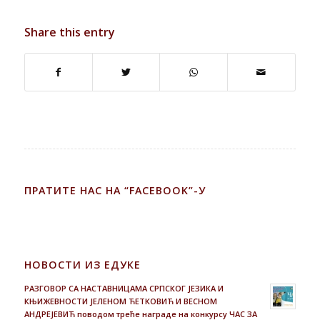
Share this entry
ПРАТИТЕ НАС НА “FACEBOOK”-У
НОВОСТИ ИЗ ЕДУКЕ
РАЗГОВОР СА НАСТАВНИЦАМА СРПСКОГ ЈЕЗИКА И
КЊИЖЕВНОСТИ ЈЕЛЕНОМ ЋЕТКОВИЋ И ВЕСНОМ
АНДРЕЈЕВИЋ поводом треће награде на конкурсу ЧАС ЗА