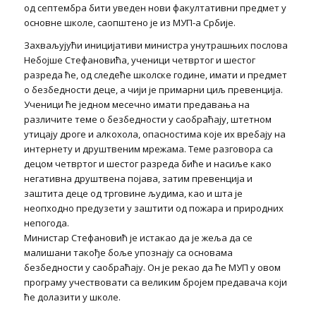
од септембра бити уведен нови факултативни предмет у
основне школе, саопштено је из МУП-а Србије.
Захваљујући иницијативи министра унутрашњих послова
Небојше Стефановића, ученици четвртог и шестог
разреда ће, од следеће школске године, имати и предмет
о безбедности деце, а чији је примарни циљ превенција.
Ученици ће једном месечно имати предавања на
различите теме о безбедности у саобраћају, штетном
утицају дроге и алкохола, опасностима које их вребају на
интернету и друштвеним мрежама. Теме разговора са
децом четвртог и шестог разреда биће и насиље како
негативна друштвена појава, затим превенција и
заштита деце од трговине људима, као и шта је
неопходно предузети у заштити од пожара и природних
непогода.
Министар Стефановић је истакао да је жеља да се
малишани такође боље упознају са основама
безбедности у саобраћају. Он је рекао да ће МУП у овом
програму учествовати са великим бројем предавача који
ће долазити у школе.