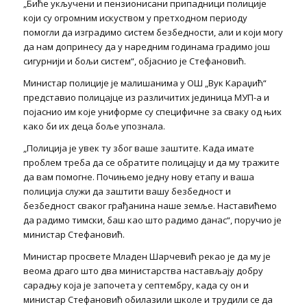
„Биће укључени и пензионисани припадници полиције
који су огромним искуством у претходном периоду
помогли да изградимо систем безбедности, али и који могу
да нам допринесу да у наредним годинама градимо још
сигурнији и бољи систем“, објаснио је Стефановић.
Министар полиције је малишанима у ОШ „Вук Караџић“
представио полицајце из различитих јединица МУП-а и
појаснио им које униформе су специфичне за сваку од њих
како би их деца боље упознала.
„Полиција је увек ту због ваше заштите. Када имате
проблем треба да се обратите полицајцу и да му тражите
да вам помогне. Почињемо једну нову етапу и ваша
полиција служи да заштити вашу безбедност и
безбедност сваког грађанина наше земље. Наставићемо
да радимо тимски, баш као што радимо данас“, поручио је
министар Стефановић.
Министар просвете Младен Шарчевић рекао је да му је
веома драго што два министарства настављају добру
сарадњу која је започета у септембру, када су он и
министар Стефановић обилазили школе и трудили се да