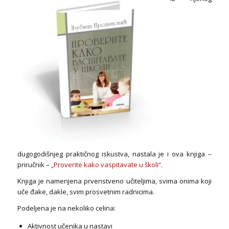
dugogodišnjeg praktičnog iskustva, nastala je i ova knjiga –
priručnik –
„Proverite kako vaspitavate u školi“
.
Knjiga je namenjena prvenstveno učiteljima, svima onima koji
uče đake, dakle, svim prosvetnim radnicima.
Podeljena je na nekoliko celina:
Aktivnost učenika u nastavi