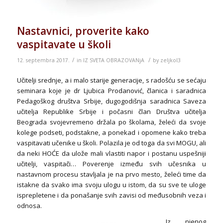
Nastavnici, proverite kako
vaspitavate u školi
/
/
12. septembra 2017.
in
IZ SVETA OBRAZOVANjA
by
zeljkol3
Učitelji srednje, a i malo starije generacije, s radošću se sećaju
seminara koje je dr Ljubica Prodanović, članica i saradnica
Pedagoškog društva Srbije, dugogodišnja saradnica Saveza
učitelja Republike Srbije i počasni član Društva učitelja
Beograda svojevremeno držala po školama, želeći da svoje
kolege podseti, podstakne, a ponekad i opomene kako treba
vaspitavati učenike u školi. Polazila je od toga da svi MOGU, ali
da neki HOĆE da ulože mali vlastiti napor i postanu uspešniji
učitelji, vaspitači… Poverenje između svih učesnika u
nastavnom procesu stavljala je na prvo mesto, želeći time da
istakne da svako ima svoju ulogu u istom, da su sve te uloge
isprepletene i da ponašanje svih zavisi od međusobnih veza i
odnosa.
Iz njenog