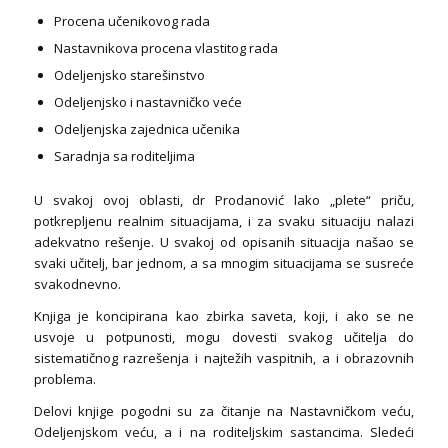
Procena učenikovog rada
Nastavnikova procena vlastitog rada
Odeljenjsko starešinstvo
Odeljenjsko i nastavničko veće
Odeljenjska zajednica učenika
Saradnja sa roditeljima
U svakoj ovoj oblasti, dr Prodanović lako „plete“ priču,
potkrepljenu realnim situacijama, i za svaku situaciju nalazi
adekvatno rešenje. U svakoj od opisanih situacija našao se
svaki učitelj, bar jednom, a sa mnogim situacijama se susreće
svakodnevno.
Knjiga je koncipirana kao zbirka saveta, koji, i ako se ne
usvoje u potpunosti, mogu dovesti svakog učitelja do
sistematičnog razrešenja i najtežih vaspitnih, a i obrazovnih
problema.
Delovi knjige pogodni su za čitanje na Nastavničkom veću,
Odeljenjskom veću, a i na roditeljskim sastancima. Sledeći