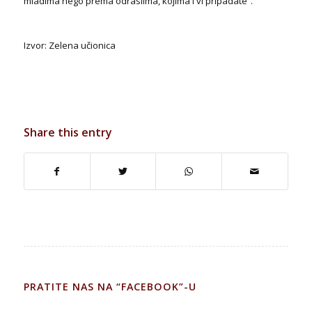
mladima nego prema odraslima, kojima i vi pripadate“.
Izvor: Zelena učionica
Share this entry
PRATITE NAS NA “FACEBOOK”-U