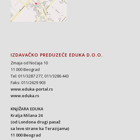
IZDAVAČKO PREDUZEĆE EDUKA D.O.O.
Zmaja od Noćaja 10
11 000 Beograd
Tel: 011/3287 277, 011/3286 443
Faks: 011/2629 903
www.eduka-portal.rs
www.eduka.rs
KNjIŽARA EDUKA
Kralja Milana 24
(od Londona drugi pasaž
sa leve strane ka Terazijama)
11 000 Beograd