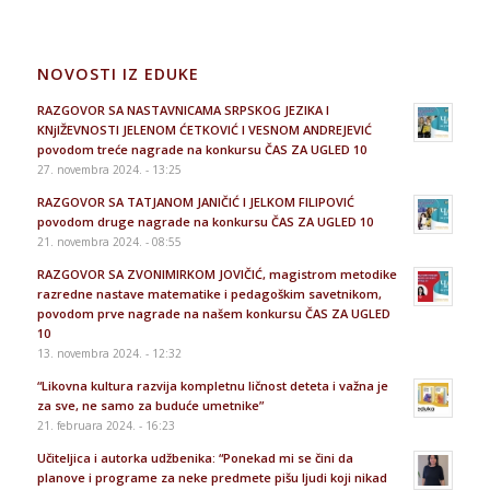
NOVOSTI IZ EDUKE
RAZGOVOR SA NASTAVNICAMA SRPSKOG JEZIKA I
KNjIŽEVNOSTI JELENOM ĆETKOVIĆ I VESNOM ANDREJEVIĆ
povodom treće nagrade na konkursu ČAS ZA UGLED 10
27. novembra 2024. - 13:25
RAZGOVOR SA TATJANOM JANIČIĆ I JELKOM FILIPOVIĆ
povodom druge nagrade na konkursu ČAS ZA UGLED 10
21. novembra 2024. - 08:55
RAZGOVOR SA ZVONIMIRKOM JOVIČIĆ, magistrom metodike
razredne nastave matematike i pedagoškim savetnikom,
povodom prve nagrade na našem konkursu ČAS ZA UGLED
10
13. novembra 2024. - 12:32
“Likovna kultura razvija kompletnu ličnost deteta i važna je
za sve, ne samo za buduće umetnike”
21. februara 2024. - 16:23
Učiteljica i autorka udžbenika: “Ponekad mi se čini da
planove i programe za neke predmete pišu ljudi koji nikad