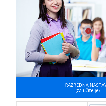
1
RAZREDNA NASTA
(za učitelje)