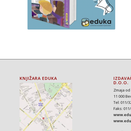
KNJIŽARA EDUKA
IZDAVA
D.O.O.
Zmaja od 
11 000 Be
Tel: 011/3
Faks: 011
www.eduk
www.edu