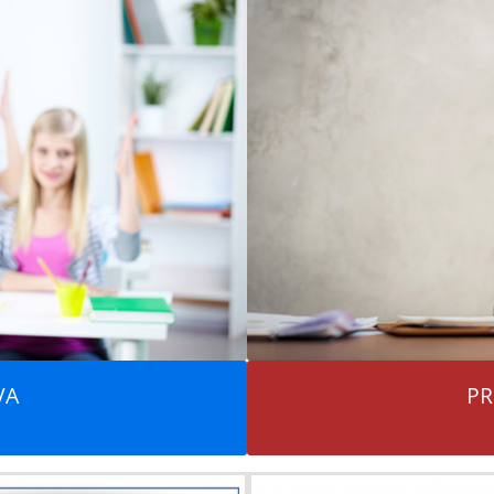
VA
PR